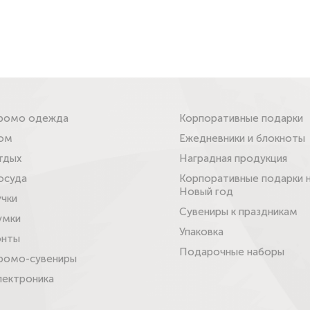
ромо одежда
Корпоративные подарки
ом
Ежедневники и блокноты
тдых
Наградная продукция
осуда
Корпоративные подарки 
Новый год
учки
Сувениры к праздникам
умки
Упаковка
онты
Подарочные наборы
ромо-сувениры
лектроника