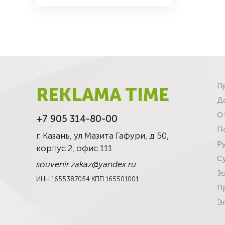
П
REKLAMA TIME
Д
О
+7 905 314-80-00
П
г. Казань, ул Мазита Гафури, д 50,
Р
корпус 2, офис 111
С
souvenir.zakaz@yandex.ru
З
ИНН 1655387054 КПП 165501001
П
Э