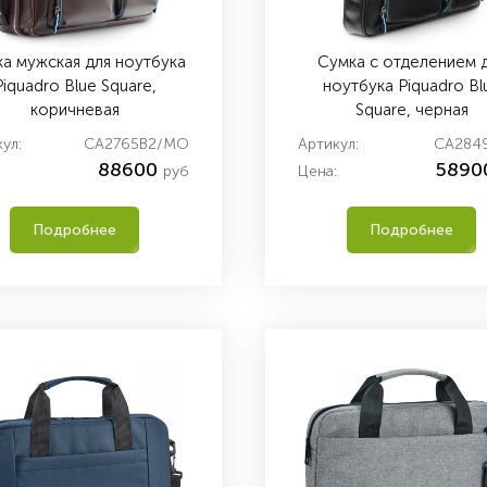
а мужская для ноутбука
Сумка с отделением 
Piquadro Blue Square,
ноутбука Piquadro Bl
коричневая
Square, черная
ул:
CA2765B2/MO
Артикул:
CA284
88600
5890
руб
Цена:
Подробнее
Подробнее