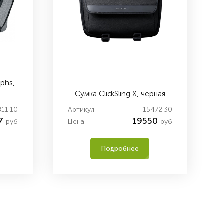
phs,
Сумка ClickSling X, черная
811.10
Артикул:
15472.30
7
19550
руб
Цена:
руб
Подробнее