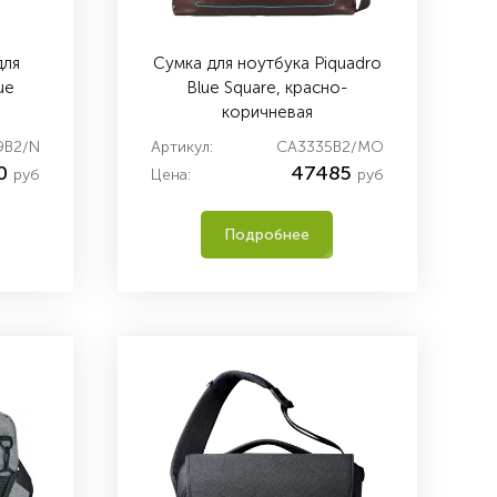
для
Сумка для ноутбука Piquadro
ue
Blue Square, красно-
коричневая
9B2/N
Артикул:
CA3335B2/MO
0
47485
руб
Цена:
руб
Подробнее